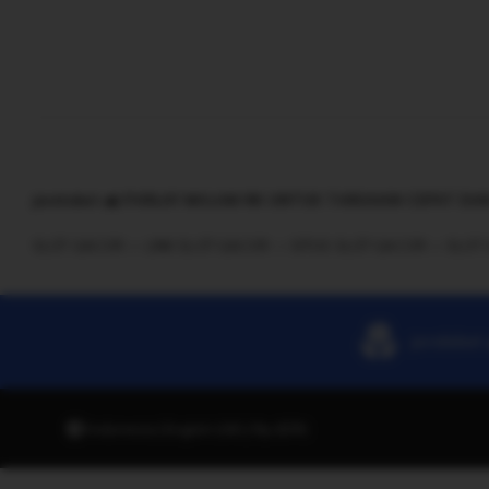
Loading...
jandabet 🌊 PARLAY MALAM INI UNTUK TARUHAN CEPAT D
SLOT GACOR
LINK SLOT GACOR
SITUS SLOT GACOR
SLOT 
jandabe
Indonesia | English (UK) | Rp (IDR)