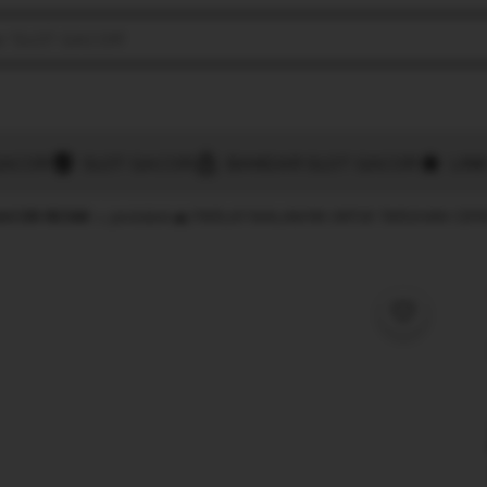
GACOR
SLOT GACOR
BANDAR SLOT GACOR
LIN
ACOR RESMI
jandabet 🌊 PARLAY MALAM INI UNTUK TARUHAN CE