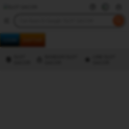
SLOT
Skip
GACOR
to
Search
Browse
ontent
for
items
or
shops
LOGIN
DAFTAR
SLOT
BANDAR SLOT
LINK SLOT
GACOR
GACOR
GACOR