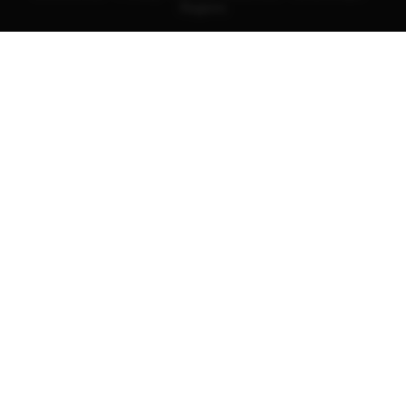
Regions