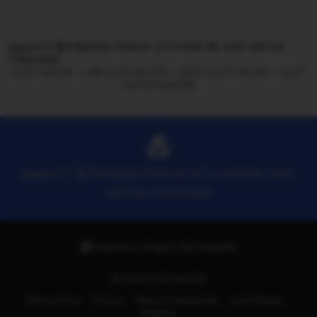
Loading...
jagoan77 🤤 PREDIKSI PARLAY JITU HARI INI, SIAP UNTUK
TARUHAN!
SLOT GACOR
LINK SLOT GACOR
SITUS SLOT GACOR
SLOT
GACOR HARI INI
jagoan77 🤤 PREDIKSI PARLAY JITU HARI INI, SIAP
UNTUK TARUHAN!
Indonesia | English (UK) | Rp (IDR)
© 2026 SLOT GACOR
Terms of Use
Privacy
Interest-based ads
Local Shops
Regions