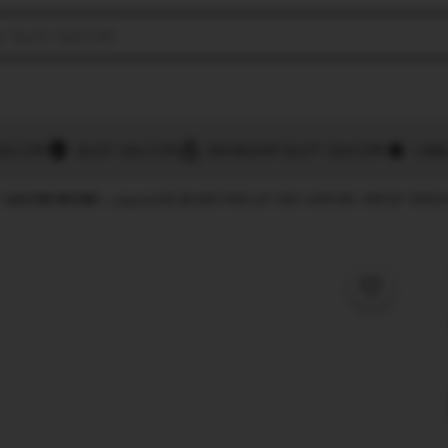
GACOR
SLOT GACOR
BANDAR SLOT GACOR
LIN
 GACOR RESMI
jagoan68 🤤 MIX PARLAY 365 HARI INI, UNTUK TA