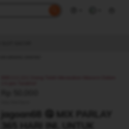
K SLOT GACOR
RUHAN MENANG BANYAK!
889.111.221 Orang Telah Merasakan Maxwin Dalam
24 Jam Terakhir!
Price:
Rp 50,000
Situs Slot Gacor
jagoan68 🤤 MIX PARLAY
365 HARI INI, UNTUK