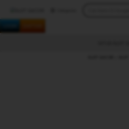
Skip
Search
to
SLOT
Categories
for
GACOR
Content
items
or
LOGIN
DAFTAR
shops
SITUS SLOT 
SLOT GACOR
SLOT