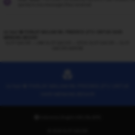
quickly to any messages they received.
Loading...
ini hari 💎 PARLAY MALAM INI, PREDIKSI JITU UNTUK HARI
MENANG BESAR!
SLOT GACOR
LINK SLOT GACOR
SITUS SLOT GACOR
SLOT
GACOR HARI INI
ini hari 💎 PARLAY MALAM INI, PREDIKSI JITU UNTUK
HARI MENANG BESAR!
Indonesia | English (UK) | Rp (IDR)
© 2026 SLOT GACOR