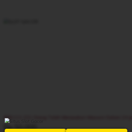
889.111.221 Orang Telah Merasakan Maxwin Dalam 24 Ja
Price:
Rp 50,000