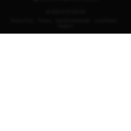
© 2026 SLOT GACOR
Terms of Use
Privacy
Interest-based ads
Local Shops
Regions