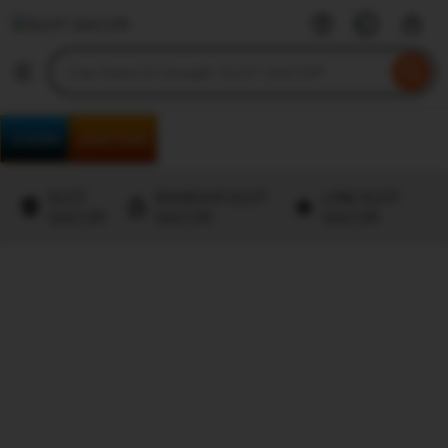
SLOT
Skip
GACOR
to
Search
Browse
ontent
for
items
or
shops
LOGIN
DAFTAR
SLOT
BANDAR SLOT
LINK SLOT
GACOR
GACOR
GACOR