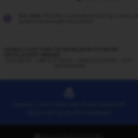
Star Seller.
This seller consistently earned 5-star reviews, d
quickly to any messages they received.
Loading...
indobola ✨ SLOT DANA GACOR MALAM INI RTP BESAR
UNTUK JACKPOT MENANG!
SLOT GACOR
LINK SLOT GACOR
SITUS SLOT GACOR
SLOT
GACOR HARI INI
indobola ✨ SLOT DANA GACOR MALAM INI RTP
BESAR UNTUK JACKPOT MENANG!
Indonesia | English (UK) | Rp (IDR)