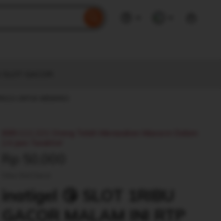
K SLOT GACOR
TINGGI UNTUK MENANG!
889.111.221 Orang Telah Merasakan Maxwin Dalam
24 Jam Terakhir!
Price:
Rp 50,000
Situs Slot Gacor
inatigel 😘 SLOT 1RIBU
GACOR MALAM INI RTP