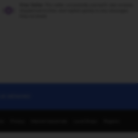
Star Seller.
This seller consistently earned 5-star reviews,
dispatched on time, and replied quickly to any messages
they received.
TUK MENANG!
se
Privacy
Interest-based ads
Local Shops
Regions