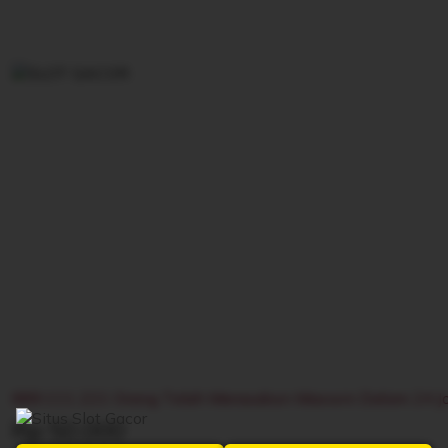
889.111.221 Orang Telah Merasakan Maxwin Dalam 24 Ja
Price:
Rp 50,000