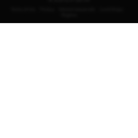
Terms of Use
Privacy
Interest-based ads
Local Shops
Regions