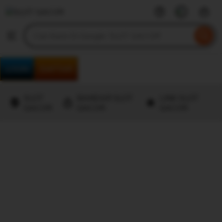
SLOT
Skip
GACOR
to
Search
Browse
ontent
for
items
or
shops
LOGIN
DAFTAR
SLOT
BANDAR SLOT
LINK SLOT
GACOR
GACOR
GACOR