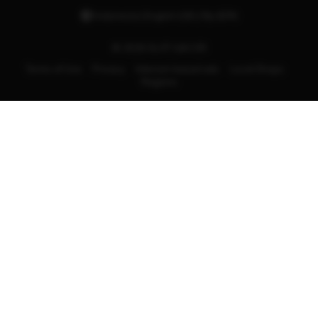
Indonesia | English (UK) | Rp (IDR)
© 2026 SLOT GACOR
Terms of Use
Privacy
Interest-based ads
Local Shops
Regions