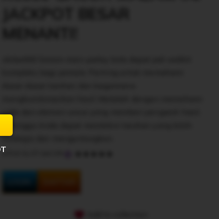
JACKPOT BESAR
MENANTI!
idnbet88 Sistem main parlay bola dapat jadi sedikit
kompleks bagi pemula. Penting untuk memahami
dasar-dasar taruhan dan bagaimana
mengkombinasikan hasil. Mulailah dengan memahami
odds dan elemen-unsur yang memberi pengaruh hasil,
sehingga Anda dapat membikin taruhan yang lebih
strategis dan menguntungkan.
OT
5
SITUS SLOT GACOR
out
of
LOGIN
DAFTAR
5
stars
Add to collection