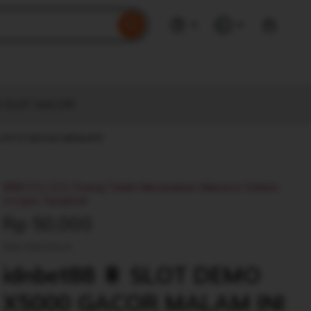
K SLOT GACOR
ACKPOT BESAR MENANTI!
889.111.221 Orang Telah Merasakan Maxwin Dalam
24 Jam Terakhir!
Price:
Rp 50,000
Situs Slot Gacor
idnbet88 🎇 SLOT DEMO
X5000 GACOR MALAM INI