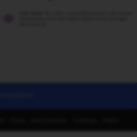
Star Seller.
This seller consistently earned 5-star reviews,
dispatched on time, and replied quickly to any messages
they received.
SAR MENANTI!
se
Privacy
Interest-based ads
Local Shops
Regions