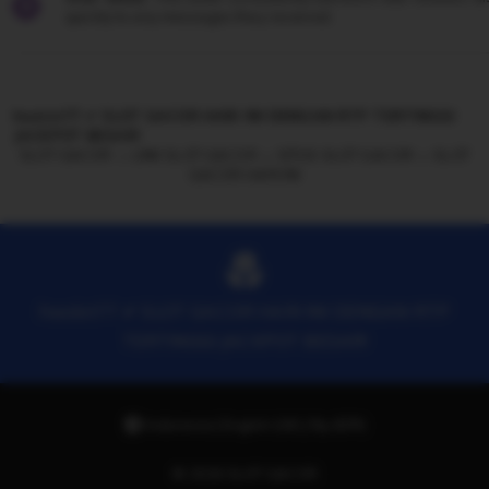
quickly to any messages they received.
Loading...
hwslot77 ✔ SLOT GACOR HARI INI DENGAN RTP TERTINGGI
JACKPOT BESAR!
SLOT GACOR
LINK SLOT GACOR
SITUS SLOT GACOR
SLOT
GACOR HARI INI
hwslot77 ✔ SLOT GACOR HARI INI DENGAN RTP
TERTINGGI JACKPOT BESAR!
Indonesia | English (UK) | Rp (IDR)
© 2026 SLOT GACOR