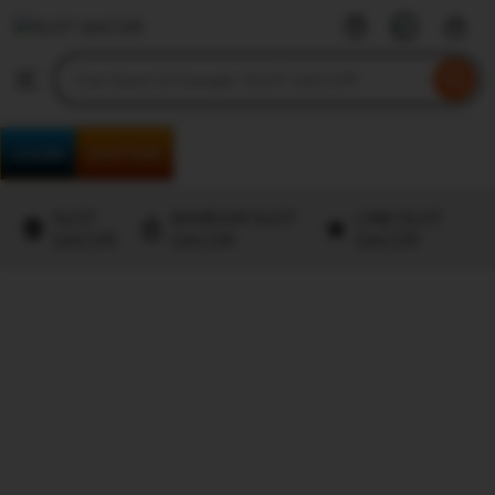
SLOT
Skip
GACOR
to
Search
Browse
ontent
for
items
or
shops
LOGIN
DAFTAR
SLOT
BANDAR SLOT
LINK SLOT
GACOR
GACOR
GACOR