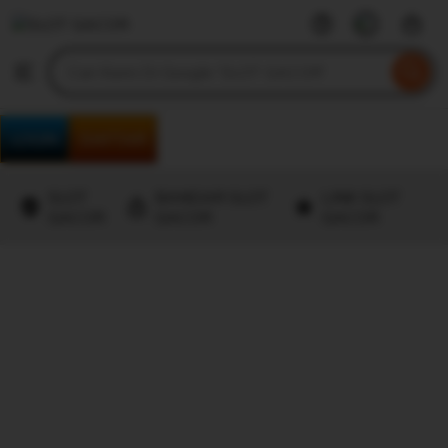
SLOT
Skip
GACOR
to
Search
Browse
ontent
for
items
or
shops
LOGIN
DAFTAR
SLOT
BANDAR SLOT
LINK SLOT
GACOR
GACOR
GACOR