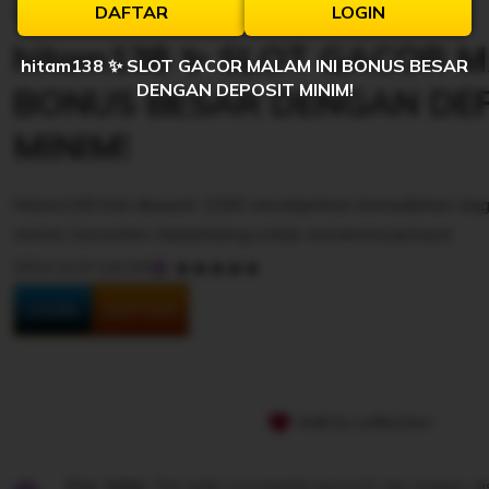
DAFTAR
LOGIN
Situs Slot Gacor
hitam138 ✨ SLOT GACOR M
hitam138 ✨ SLOT GACOR MALAM INI BONUS BESAR
DENGAN DEPOSIT MINIM!
BONUS BESAR DENGAN DE
MINIM!
hitam138 Slot deposit 1000 memberikan kemudahan bag
minim, konsisten berpeluang untuk menerima jackpot.
5
SITUS SLOT GACOR
out
of
LOGIN
DAFTAR
5
stars
Add to collection
Star Seller.
This seller consistently earned 5-star reviews, d