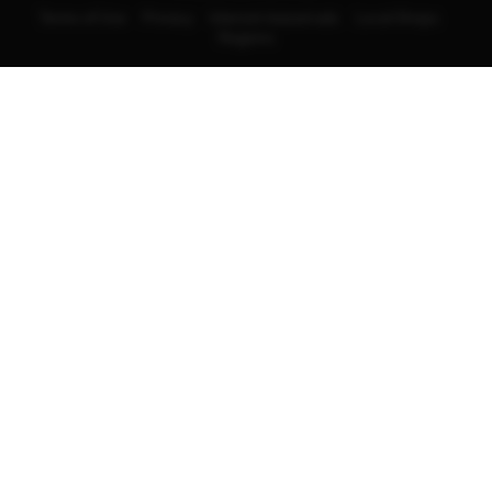
Terms of Use
Privacy
Interest-based ads
Local Shops
Regions