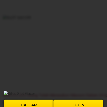
889.111.221 Orang Telah Merasakan Maxwin Dalam 24 Ja
Price:
Rp 50,000
DAFTAR
LOGIN