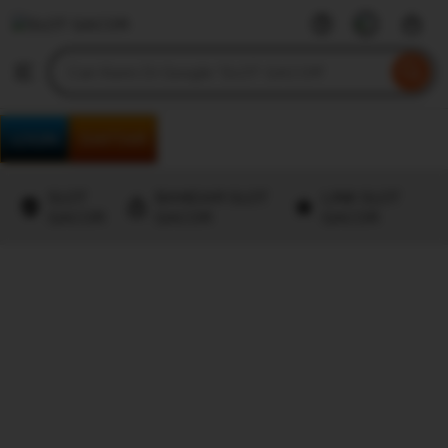
SLOT
Skip
GACOR
to
Search
Browse
ontent
for
items
or
shops
LOGIN
DAFTAR
SLOT
BANDAR SLOT
LINK SLOT
GACOR
GACOR
GACOR