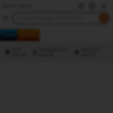
SLOT
Skip
GACOR
to
Search
Browse
ontent
for
items
or
shops
LOGIN
DAFTAR
SLOT
BANDAR SLOT
LINK SLOT
GACOR
GACOR
GACOR