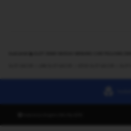
Loading...
hadiah4d 🐳 SLOT DEMO MUDAH MENANG CARI PELUANG D
SLOT GACOR
LINK SLOT GACOR
SITUS SLOT GACOR
SLOT 
hadi
Indonesia | English (UK) | Rp (IDR)