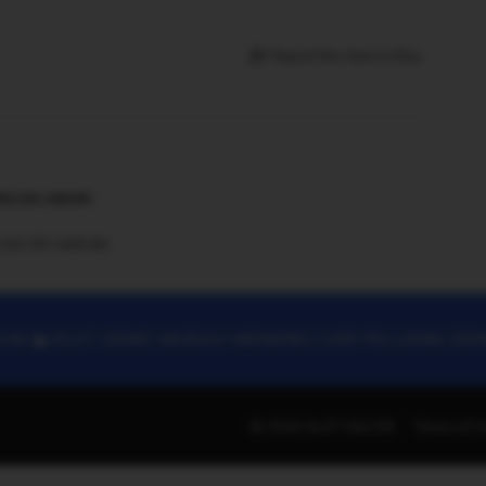
Report this item to Etsy
ENGAN AMAN!
GACOR HARI INI
ah4d 🐳 SLOT DEMO MUDAH MENANG CARI PELUANG DE
© 2026 SLOT GACOR
Terms of U