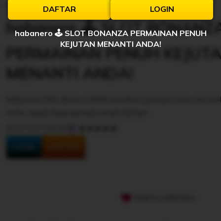
Situs Slot Gacor
DAFTAR
LOGIN
habanero 🕹 SLOT BONANZ
habanero 🕹 SLOT BONANZA PERMAINAN PENUH
KEJUTAN MENANTI ANDA!
PERMAINAN PENUH KEJUT
MENANTI ANDA!
habanero Slot demo x1000 memberi pemain kans mencoba
risiko, layak bagi pemula untuk latihan.
5
SITUS SLOT GACOR
out
of
LOGIN
DAFTAR
5
stars
Add to collection