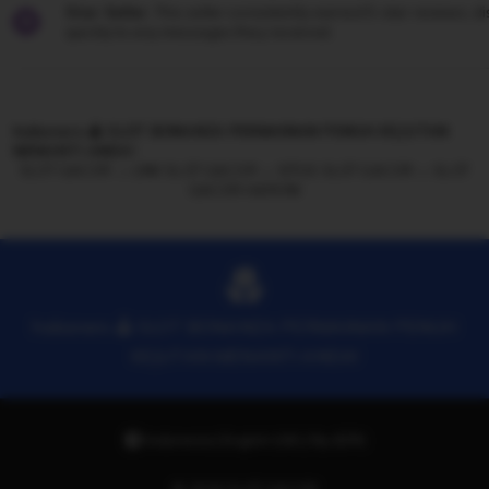
Star Seller.
This seller consistently earned 5-star reviews, d
quickly to any messages they received.
Loading...
habanero 🕹 SLOT BONANZA PERMAINAN PENUH KEJUTAN
MENANTI ANDA!
SLOT GACOR
LINK SLOT GACOR
SITUS SLOT GACOR
SLOT
GACOR HARI INI
habanero 🕹 SLOT BONANZA PERMAINAN PENUH
KEJUTAN MENANTI ANDA!
Indonesia | English (UK) | Rp (IDR)
© 2026 SLOT GACOR