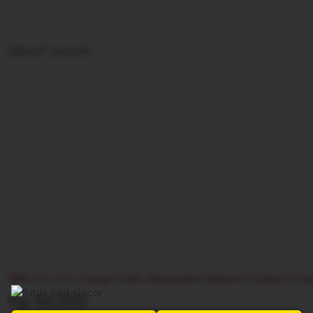
889.111.221 Orang Telah Merasakan Maxwin Dalam 24 Ja
Price:
Rp 50,000