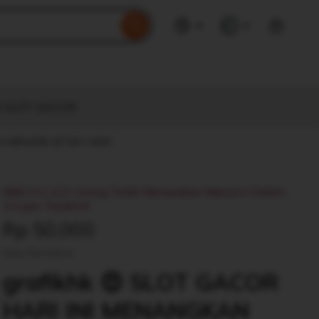
K SLOT GACOR
H MENARIK SETIAP HARI!
889.111.221 Orang Telah Merasakan Maxwin Dalam
24 Jam Terakhir!
Price:
Rp 50,000
Situs Slot Gacor
grafikhk 😍 SLOT GACOR
HARI INI MENANGKAN