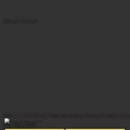
889.111.221 Orang Telah Merasakan Maxwin Dalam 24 Ja
Price:
Rp 50,000