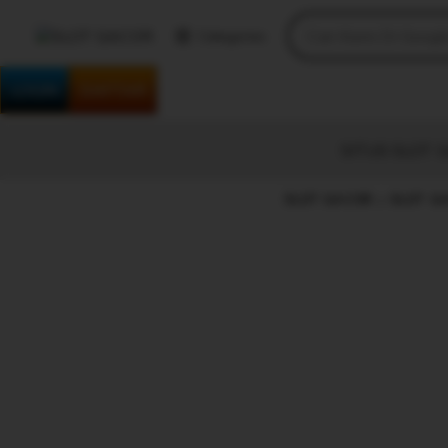
Skip
Search
to
SLOT
Categories
for
GACOR
Content
items
or
LOGIN
DAFTAR
shops
SITUS SLOT 
SLOT GACOR
SLOT G