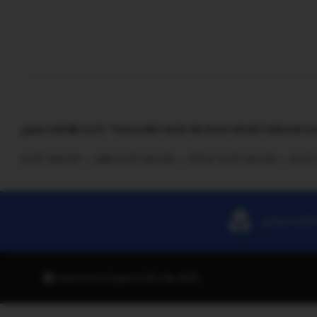
Loading...
gober168 🎲 SLOT THAILAND HARI INI RAIH KEUNTUNGAN D
SLOT GACOR
LINK SLOT GACOR
SITUS SLOT GACOR
SLOT 
gober168
Indonesia | English (UK) | Rp (IDR)