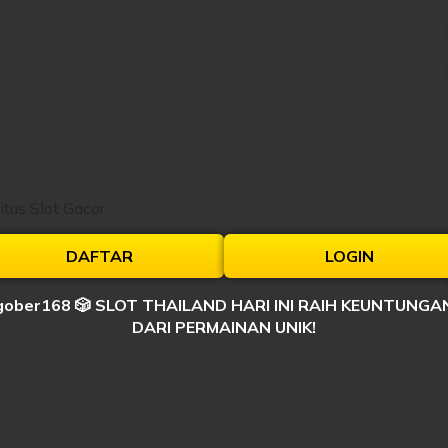
DAFTAR
LOGIN
gober168 🎲 SLOT THAILAND HARI INI RAIH KEUNTUNGA
DARI PERMAINAN UNIK!