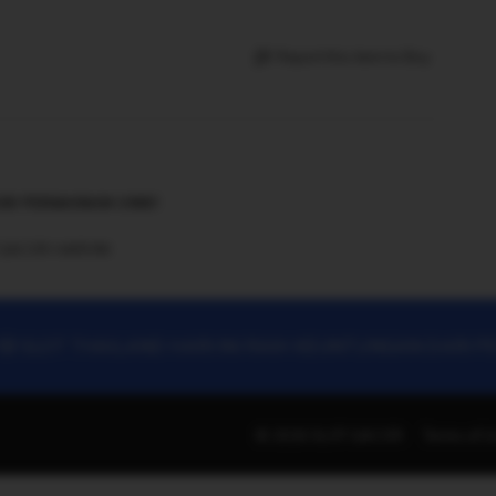
Report this item to Etsy
ARI PERMAINAN UNIK!
GACOR HARI INI
 🎲 SLOT THAILAND HARI INI RAIH KEUNTUNGAN DARI P
© 2026 SLOT GACOR
Terms of U