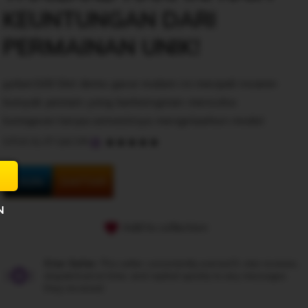
KEUNTUNGAN DARI
PERMAINAN UNIK!
gober168 Slot demo gacor malam ini menjadi incaran
banyak pemain yang berkeinginan mencoba
kemujuran tanpa semestinya mengeluarkan modal.
5
SITUS SLOT GACOR
out
of
LOGIN
DAFTAR
5
stars
N
Add to collection
Star Seller.
This seller consistently earned 5-star reviews,
dispatched on time, and replied quickly to any messages
they received.