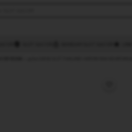
GACOR
SLOT GACOR
BANDAR SLOT GACOR
LIN
ACOR RESMI
gober168 🎲 SLOT THAILAND HARI INI RAIH KEUNTUNG