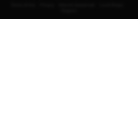
Terms of Use
Privacy
Interest-based ads
Local Shops
Regions