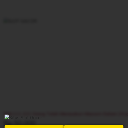
889.111.221 Orang Telah Merasakan Maxwin Dalam 24 Ja
Price:
Rp 50,000