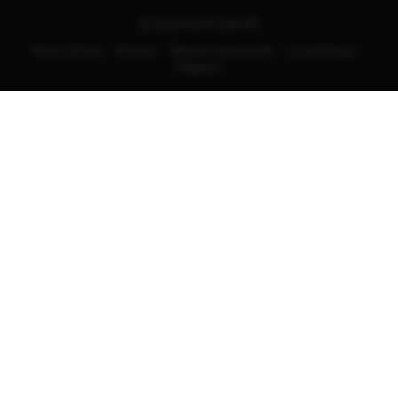
© 2026 SLOT GACOR
Terms of Use
Privacy
Interest-based ads
Local Shops
Regions