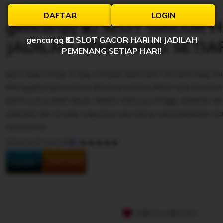
Situs Slot Gacor
DAFTAR
LOGIN
gencarqq 💵 SLOT GACOR HA
gencarqq 💵 SLOT GACOR HARI INI JADILAH
JADILAH PEMENANG SETIAP
PEMENANG SETIAP HARI!
gencarqq Parlay 5 regu menjadi alternatif menarik bagi ba
Menggabungkan hasil dari lima lomba dalam satu taruha
profit yang amat besar. Meski risikonya tinggi, analitik 
statistik dan kinerja regu bisa menolong meningkatkan k
taruhan ini.
5
SITUS SLOT GACOR
out
of
LOGIN
DAFTAR
5
stars
Add to collection