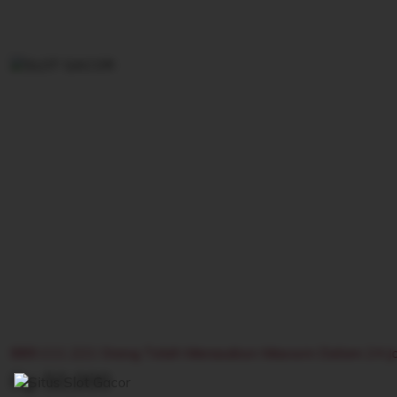
889.111.221 Orang Telah Merasakan Maxwin Dalam 24 Ja
Price:
Rp 50,000