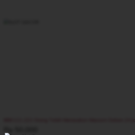
889.111.221 Orang Telah Merasakan Maxwin Dalam 24 Ja
Price:
Rp 50,000