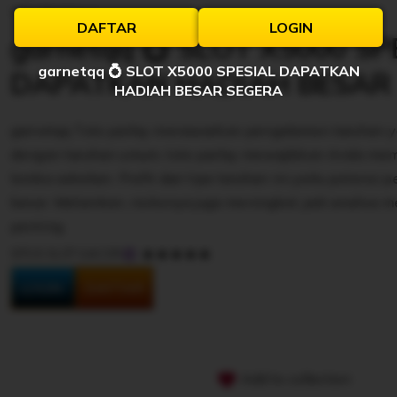
Situs Slot Gacor
DAFTAR
LOGIN
garnetqq 💍 SLOT X5000 SP
garnetqq 💍 SLOT X5000 SPESIAL DAPATKAN
DAPATKAN HADIAH BESAR
HADIAH BESAR SEGERA
garnetqq Toto parlay menawarkan pengalaman taruhan y
dengan taruhan umum, toto parlay mewajibkan Anda memi
lomba sekalian. Profit dari tipe taruhan ini yaitu potensi
besar. Melainkan, risikonya juga meningkat, jadi analisa 
penting.
5
SITUS SLOT GACOR
out
of
LOGIN
DAFTAR
5
stars
Add to collection