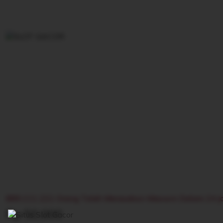
889.111.221 Orang Telah Merasakan Maxwin Dalam 24 Ja
Price:
Rp 50,000