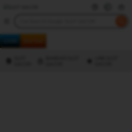
SLOT
Skip
GACOR
to
Search
Browse
ontent
for
items
or
shops
LOGIN
DAFTAR
SLOT
BANDAR SLOT
LINK SLOT
GACOR
GACOR
GACOR