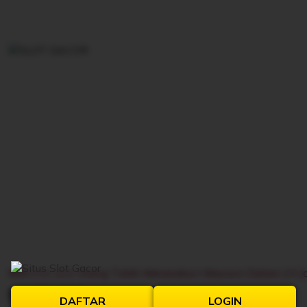
889.111.221 Orang Telah Merasakan Maxwin Dalam 24 Ja
Price:
Rp 50,000
DAFTAR
LOGIN