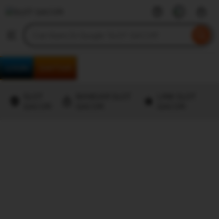
SLOT
Skip
GACOR
to
Search
Browse
ontent
for
items
or
shops
LOGIN
DAFTAR
SLOT
BANDAR SLOT
LINK SLOT
GACOR
GACOR
GACOR