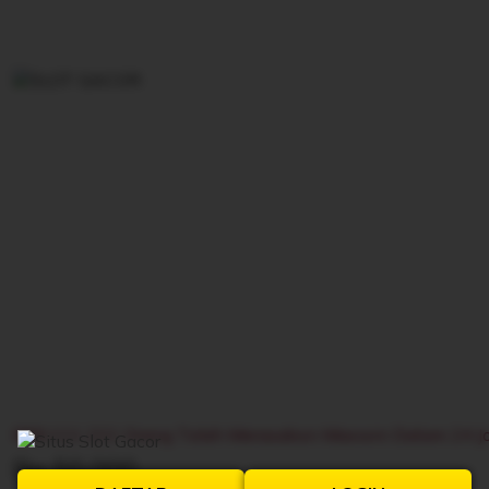
889.111.221 Orang Telah Merasakan Maxwin Dalam 24 Ja
Price:
Rp 50,000