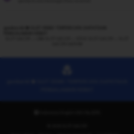
quickly to any messages they received.
Loading...
gambar4d 🔱 SLOT DEMO TERPERCAYA DAPATKAN
PENGALAMAN HEBAT
SLOT GACOR
LINK SLOT GACOR
SITUS SLOT GACOR
SLOT
GACOR HARI INI
gambar4d 🔱 SLOT DEMO TERPERCAYA DAPATKAN
PENGALAMAN HEBAT
Indonesia | English (UK) | Rp (IDR)
© 2026 SLOT GACOR