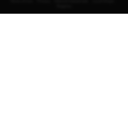
Terms of Use
Privacy
Interest-based ads
Local Shops
Regions