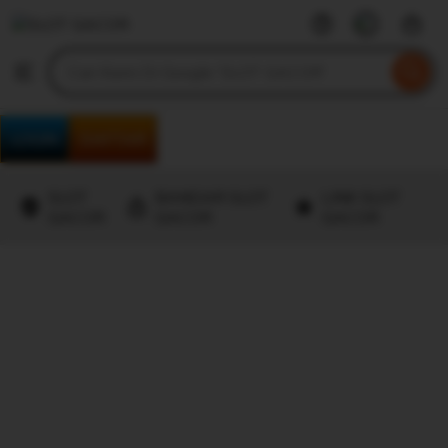
SLOT
Skip
GACOR
to
Search
Browse
ontent
for
items
or
shops
LOGIN
DAFTAR
SLOT
BANDAR SLOT
LINK SLOT
GACOR
GACOR
GACOR