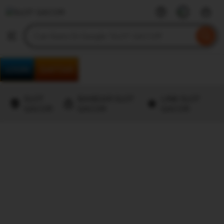
SLOT
Skip
GACOR
to
Search
Browse
ontent
for
items
or
shops
LOGIN
DAFTAR
SLOT
BANDAR SLOT
LINK SLOT
GACOR
GACOR
GACOR