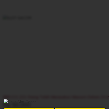
889.111.221 Orang Telah Merasakan Maxwin Dalam 24 Ja
Price:
Rp 50,000