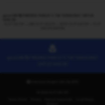
Loading...
gacor288 🥰 PREDIKSI PARLAY 5 TIM TERAKURAT UNTUK
HARI INI
SLOT GACOR
LINK SLOT GACOR
SITUS SLOT GACOR
SLOT
GACOR HARI INI
gacor288 🥰 PREDIKSI PARLAY 5 TIM TERAKURAT
UNTUK HARI INI
Indonesia | English (UK) | Rp (IDR)
© 2026 SLOT GACOR
Terms of Use
Privacy
Interest-based ads
Local Shops
Regions