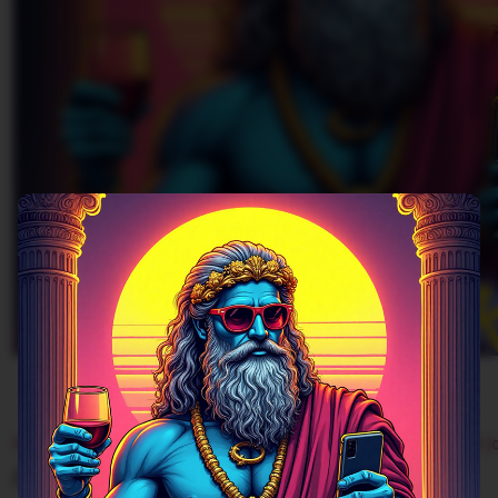
889.111.221 Orang Telah Merasakan Maxwin Dalam 24 Ja
Price:
Rp 50,000