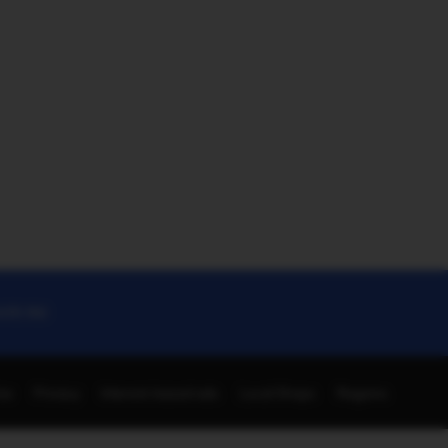
RI INI
se
Privacy
Interest-based ads
Local Shops
Regions