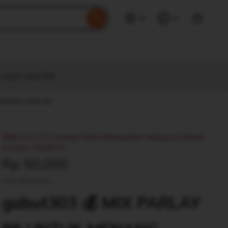
K SLOT GACOR
ANYAK HARI INI
889.111.221 Orang Telah Merasakan Maxwin Dalam
24 Jam Terakhir!
Price:
Rp 50,000
Situs Slot Gacor
gabut303 💰 MIX PARLAY