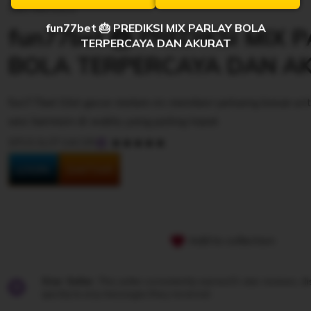
Situs Slot Gacor
fun77bet 🎂 PREDIKSI MIX PARLAY BOLA
fun77bet 🎂 PREDIKSI MIX 
TERPERCAYA DAN AKURAT
BOLA TERPERCAYA DAN A
fun77bet Slot gacor malam ini memberi peluang besar u
sesi bermain di waktu yang paling tepat.
5
SITUS SLOT GACOR
out
of
LOGIN
DAFTAR
5
stars
Add to collection
Star Seller.
This seller consistently earned 5-star reviews, d
quickly to any messages they received.