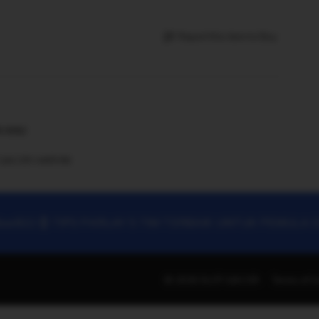
Report this item to Etsy
 AHLI
GACOR HARI INI
kus822 ⌚ TIPS PARLAY 5 TIM TERBAIK UNTUK PEMULA 
© 2026 SLOT GACOR
Terms of U