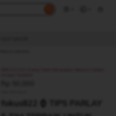
K SLOT GACOR
 PEMULA DAN AHLI
889.111.221 Orang Telah Merasakan Maxwin Dalam
24 Jam Terakhir!
Price:
Rp 50,000
Situs Slot Gacor
fokus822 ⌚ TIPS PARLAY