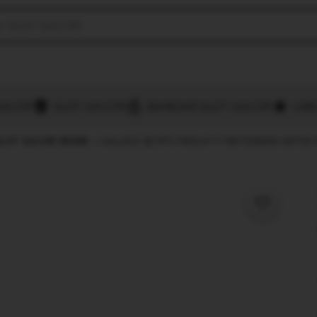
GACOR
SLOT GACOR
BANDAR SLOT GACOR
LIN
LOT GACOR RESMI
fokus822 ⌚ TIPS PARLAY 5 TIM TERBAIK UNTUK