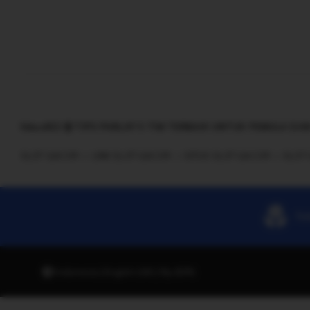
Loading...
fokus822 ⌚ TIPS PARLAY 5 TIM TERBAIK UNTUK PEMULA DAN
SLOT GACOR
LINK SLOT GACOR
SITUS SLOT GACOR
SLOT 
fo
Indonesia | English (UK) | Rp (IDR)