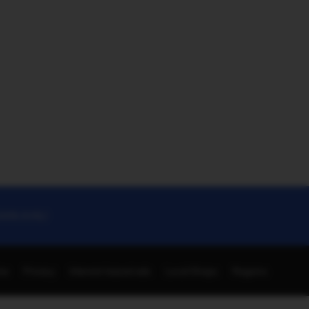
DAN AHLI
se
Privacy
Interest-based ads
Local Shops
Regions