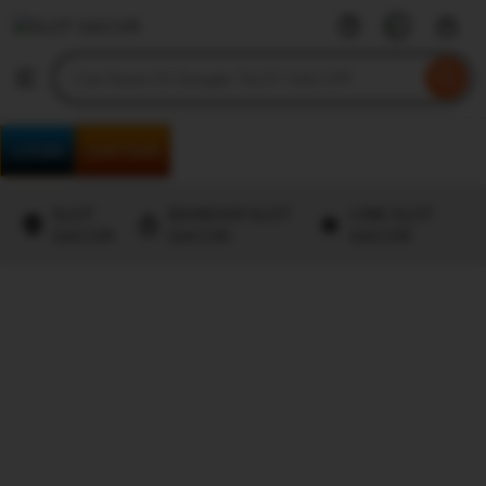
SLOT
Skip
GACOR
to
Search
Browse
ontent
for
items
or
shops
LOGIN
DAFTAR
SLOT
BANDAR SLOT
LINK SLOT
GACOR
GACOR
GACOR