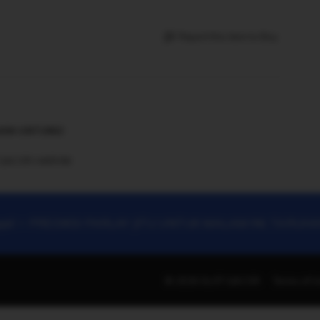
Report this item to Etsy
UHAN UNTUNG!
GACOR HARI INI
qqid ✨ PREDIKSI PARLAY JITU UNTUK MALAM INI, TARUH
© 2026 SLOT GACOR
Terms of U