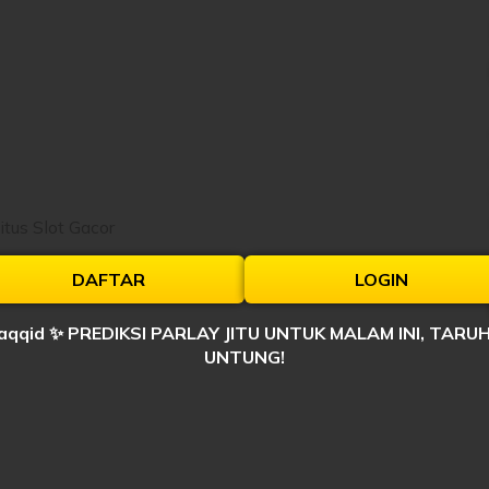
DAFTAR
LOGIN
iaqqid ✨ PREDIKSI PARLAY JITU UNTUK MALAM INI, TARU
UNTUNG!