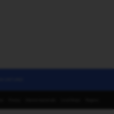
AN UNTUNG!
se
Privacy
Interest-based ads
Local Shops
Regions