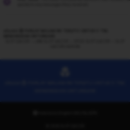
quickly to any messages they received.
Loading...
elloslot 💍 PARLAY MALAM INI TERJITU UNTUK 5 TIM,
MENANGKAN UNTUNGAN!
SLOT GACOR
LINK SLOT GACOR
SITUS SLOT GACOR
SLOT
GACOR HARI INI
elloslot 💍 PARLAY MALAM INI TERJITU UNTUK 5 TIM,
MENANGKAN UNTUNGAN!
Indonesia | English (UK) | Rp (IDR)
© 2026 SLOT GACOR