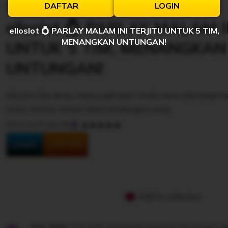
DAFTAR
LOGIN
Situs Slot Gacor
elloslot 💍 PARLAY MALAM I
elloslot 💍 PARLAY MALAM INI TERJITU UNTUK 5 TIM,
MENANGKAN UNTUNGAN!
UNTUK 5 TIM, MENANGKAN
UNTUNGAN!
elloslot Slot demo memungkinkan Anda mencoba berjenis
risiko, latihan tanpa takut kehilangan uang.
5
SITUS SLOT GACOR
out
of
LOGIN
DAFTAR
5
stars
Add to collection
Star Seller.
This seller consistently earned 5-star reviews, d