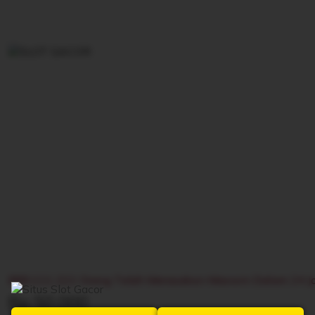
889.111.221 Orang Telah Merasakan Maxwin Dalam 24 Ja
Price:
Rp 50,000