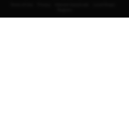
Terms of Use
Privacy
Interest-based ads
Local Shops
Regions