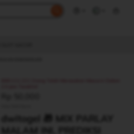
K SLOT GACOR
ENANGKAN KEMENANGAN!
889.111.221 Orang Telah Merasakan Maxwin Dalam
24 Jam Terakhir!
Price:
Rp 50,000
Situs Slot Gacor
dwitogel 🎁 MIX PARLAY
MALAM INI, PREDIKSI