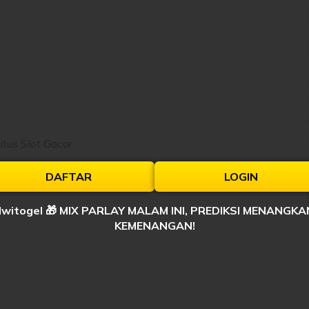
DAFTAR
LOGIN
dwitogel 🎁 MIX PARLAY MALAM INI, PREDIKSI MENANGKA
KEMENANGAN!