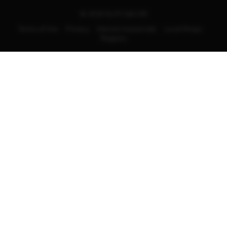
© 2026 SLOT GACOR
Terms of Use
Privacy
Interest-based ads
Local Shops
Regions