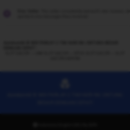
Star Seller.
This seller consistently earned 5-star reviews, d
quickly to any messages they received.
Loading...
dumdum4d 🎇 MIX PARLAY 2 TIM HARI INI, UNTUNG BESAR
DENGAN CEPAT!
SLOT GACOR
LINK SLOT GACOR
SITUS SLOT GACOR
SLOT
GACOR HARI INI
dumdum4d 🎇 MIX PARLAY 2 TIM HARI INI, UNTUNG
BESAR DENGAN CEPAT!
Indonesia | English (UK) | Rp (IDR)