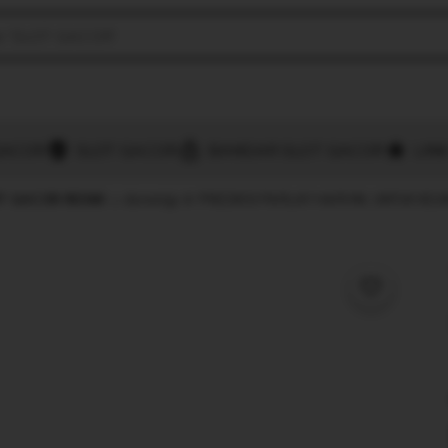
GACOR
SLOT GACOR
BANDAR SLOT GACOR
LIN
T GACOR RESMI
doremijp 🎇 PREDIKSI PARLAY HARI INI, UNTUK K