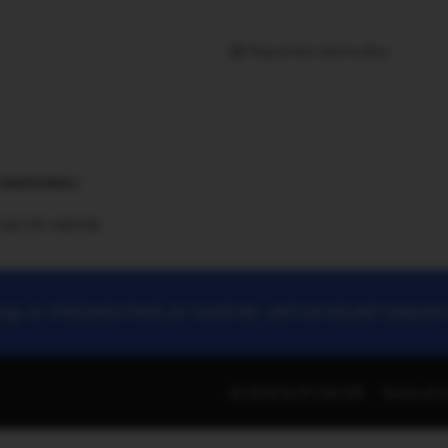
Report this item to Etsy
N MAKSIMAL!
GACOR HARI INI
mijp 🎇 PREDIKSI PARLAY HARI INI, UNTUK KEUNTUNGAN
© 2026 SLOT GACOR
Terms of U