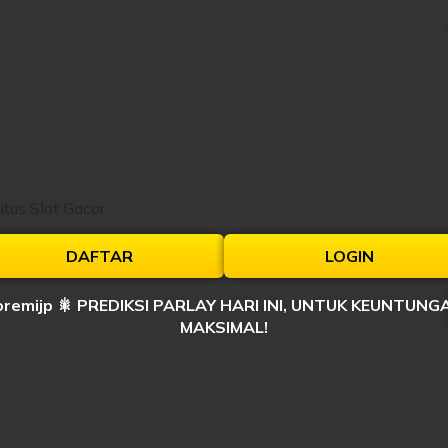
DAFTAR
LOGIN
oremijp 🎇 PREDIKSI PARLAY HARI INI, UNTUK KEUNTUNG
MAKSIMAL!