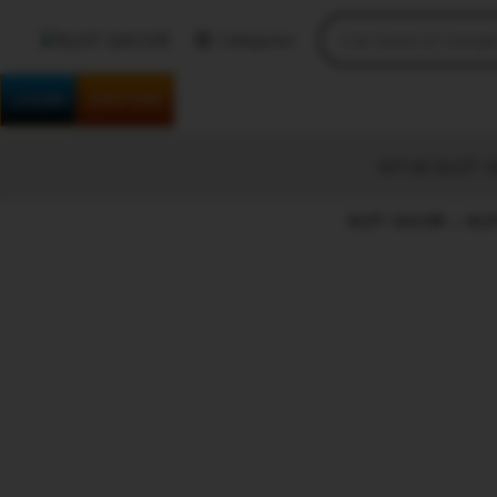
Skip
Search
to
SLOT
Categories
for
GACOR
Content
items
or
LOGIN
DAFTAR
shops
SITUS SLOT 
SLOT GACOR
SLO