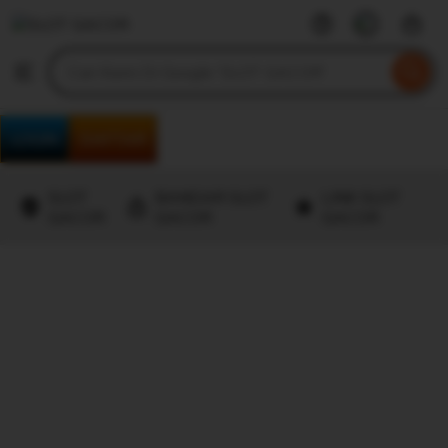
SLOT
Skip
GACOR
to
Search
Browse
ontent
for
items
or
shops
LOGIN
DAFTAR
SLOT
BANDAR SLOT
LINK SLOT
GACOR
GACOR
GACOR