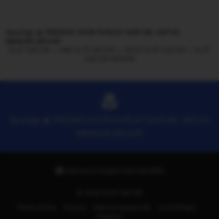
Loading...
dewiliga ♟ PREDIKSI SKOR PARLAY HARI INI, UNTUK
MENANG BESAR!
SLOT GACOR
LINK SLOT GACOR
SITUS SLOT GACOR
SLOT
GACOR HARI INI
dewiliga ♟ PREDIKSI SKOR PARLAY HARI INI, UNTUK
MENANG BESAR!
Indonesia | English (UK) | Rp (IDR)
© 2026 SLOT GACOR
Terms of Use
Privacy
Interest-based ads
Local Shops
Regions