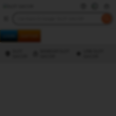
SLOT
Skip
GACOR
to
Search
Browse
ontent
for
items
or
shops
LOGIN
DAFTAR
SLOT
BANDAR SLOT
LINK SLOT
GACOR
GACOR
GACOR