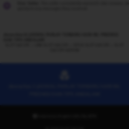
Star Seller.
This seller consistently earned 5-star reviews, d
quickly to any messages they received.
Loading...
dewachas 🀄 JADWAL PARLAY TERBARU HARI INI, PREDIKSI
DAN TIPS ANDALAN!
SLOT GACOR
LINK SLOT GACOR
SITUS SLOT GACOR
SLOT
GACOR HARI INI
dewachas 🀄 JADWAL PARLAY TERBARU HARI INI,
PREDIKSI DAN TIPS ANDALAN!
Indonesia | English (UK) | Rp (IDR)
© 2026 SLOT GACOR