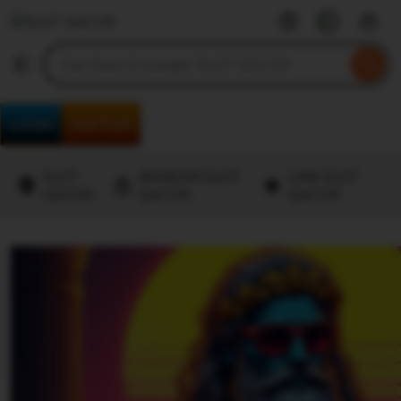
SLOT
Skip
GACOR
to
Search
Browse
ontent
for
items
or
shops
LOGIN
DAFTAR
SLOT
BANDAR SLOT
LINK SLOT
GACOR
GACOR
GACOR