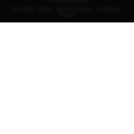
Terms of Use
Privacy
Interest-based ads
Local Shops
Regions