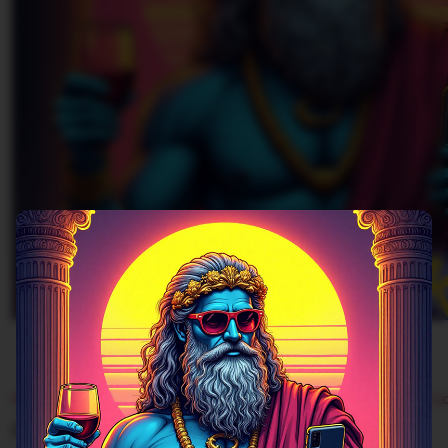
889.111.221 Orang Telah Merasakan Maxwin Dalam 24 Ja
Price:
Rp 50,000