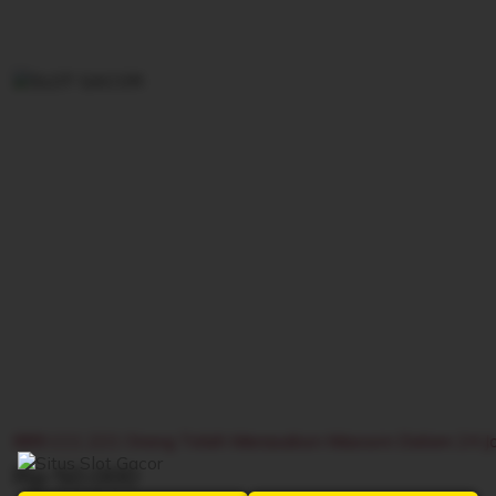
889.111.221 Orang Telah Merasakan Maxwin Dalam 24 Ja
Price:
Rp 50,000