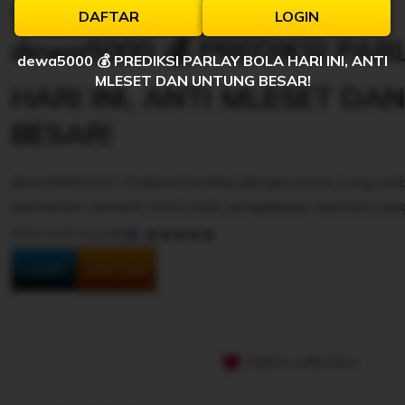
Situs Slot Gacor
DAFTAR
LOGIN
dewa5000 💰 PREDIKSI PA
dewa5000 💰 PREDIKSI PARLAY BOLA HARI INI, ANTI
MLESET DAN UNTUNG BESAR!
HARI INI, ANTI MLESET D
BESAR!
dewa5000 Slot Thailand familiar dengan server yang stabi
permainan menarik, total untuk pengalaman bermain yan
5
SITUS SLOT GACOR
out
of
LOGIN
DAFTAR
5
stars
Add to collection