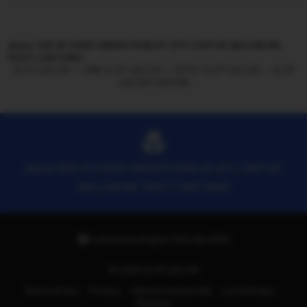
Loading...
dewa 505 🍉 OVER UNDER PARLAY JITU UNTUK MALAM INI,
PASTI UNTUNG!
SLOT GACOR
LINK SLOT GACOR
SITUS SLOT GACOR
SLOT
GACOR HARI INI
dewa 505 🍉 OVER UNDER PARLAY JITU UNTUK
MALAM INI, PASTI UNTUNG!
Indonesia | English (UK) | Rp (IDR)
© 2026 SLOT GACOR
Terms of Use
Privacy
Interest-based ads
Local Shops
Regions