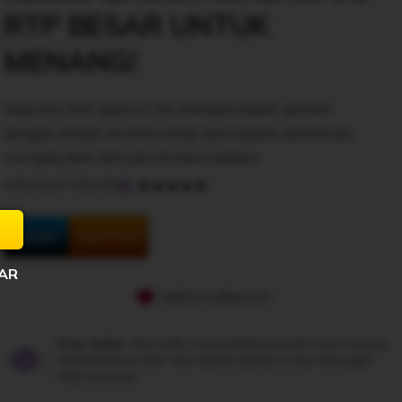
RTP BESAR UNTUK
MENANG!
depoxito Slot deposit 1rb mempermudah pemain
dengan modal minimal untuk turut dalam permainan
mengasyikan dan penuh kesempatan.
5
SITUS SLOT GACOR
out
of
LOGIN
DAFTAR
5
stars
SAR
Add to collection
Star Seller.
This seller consistently earned 5-star reviews,
dispatched on time, and replied quickly to any messages
they received.