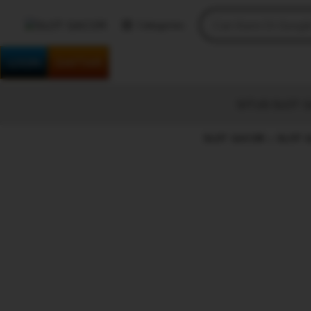
Skip
Search
to
SLOT
Categories
for
GACOR
Content
items
or
LOGIN
DAFTAR
shops
SITUS SLOT 
SLOT GACOR
SLOT 