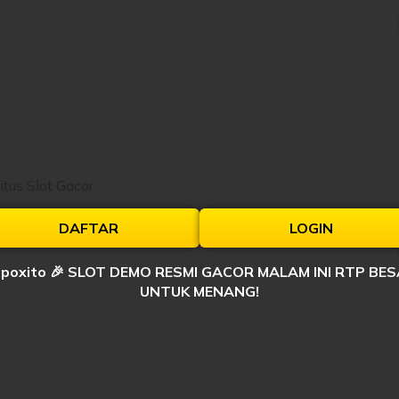
DAFTAR
LOGIN
poxito 🎉 SLOT DEMO RESMI GACOR MALAM INI RTP BE
UNTUK MENANG!