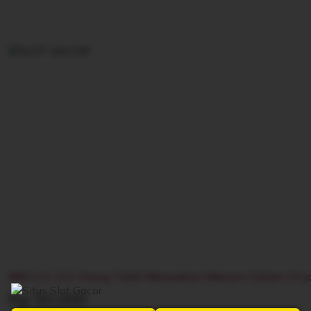
889.111.221 Orang Telah Merasakan Maxwin Dalam 24 Ja
Price:
Rp 50,000