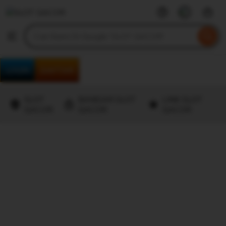
SLOT
Skip
GACOR
to
Search
Browse
ontent
for
items
or
shops
LOGIN
DAFTAR
SLOT
BANDAR SLOT
LINK SLOT
GACOR
GACOR
GACOR