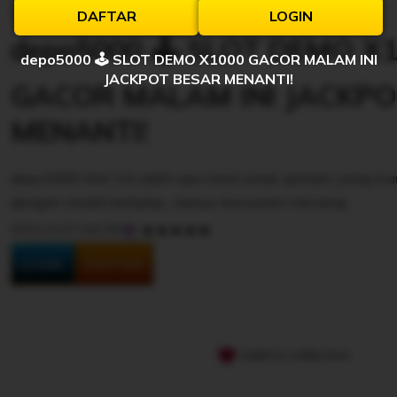
Situs Slot Gacor
DAFTAR
LOGIN
depo5000 🕹 SLOT DEMO X
depo5000 🕹 SLOT DEMO X1000 GACOR MALAM INI
JACKPOT BESAR MENANTI!
GACOR MALAM INI JACKPO
MENANTI!
depo5000 Slot 1rb ialah opsi total untuk pemain yang 
dengan modal terbatas, namun konsisten menang.
5
SITUS SLOT GACOR
out
of
LOGIN
DAFTAR
5
stars
Add to collection