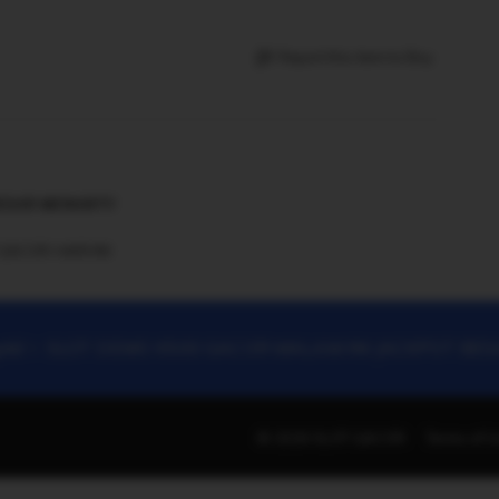
Report this item to Etsy
ESAR MENANTI!
GACOR HARI INI
g4d ✨ SLOT DEMO X500 GACOR MALAM INI JACKPOT BES
© 2026 SLOT GACOR
Terms of U