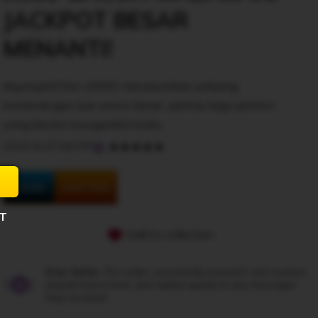
JACKPOT BESAR
MENANTI!
dayang4d Slot x5000 menawarkan peluang
kemenangan luar umum besar, pantas bagi pemain
yang berani mengambil risiko.
5
SITUS SLOT GACOR
out
of
LOGIN
DAFTAR
5
stars
T
Add to collection
Star Seller.
This seller consistently earned 5-star reviews,
dispatched on time, and replied quickly to any messages
they received.