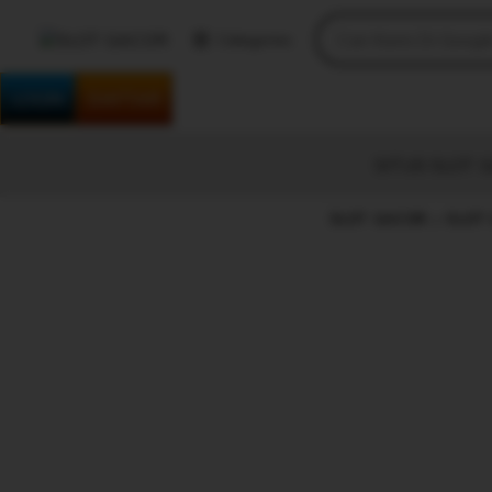
Skip
Search
to
SLOT
Categories
for
GACOR
Content
items
or
LOGIN
DAFTAR
shops
SITUS SLOT 
SLOT GACOR
SLOT