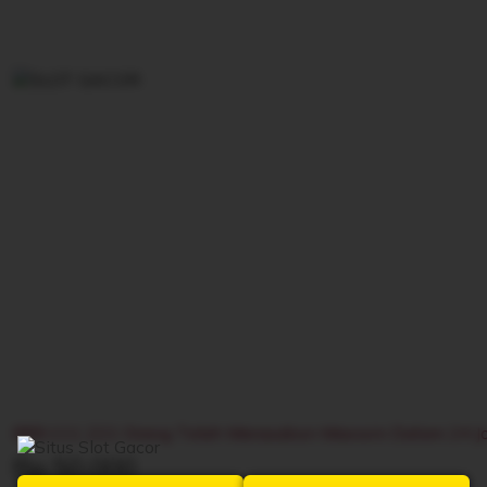
889.111.221 Orang Telah Merasakan Maxwin Dalam 24 Ja
Price:
Rp 50,000