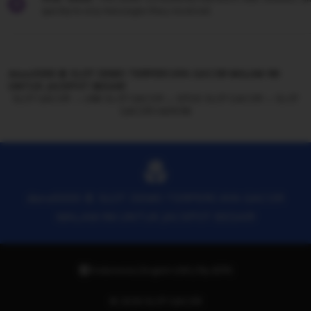
quickly to any messages they received.
Loading...
dana5000 🚢 SLOT DEMO TERPERCAYA GACOR MALAM INI
UNTUK JACKPOT BESAR!
SLOT GACOR
LINK SLOT GACOR
SITUS SLOT GACOR
SLOT
GACOR HARI INI
dana5000 🚢 SLOT DEMO TERPERCAYA GACOR
MALAM INI UNTUK JACKPOT BESAR!
Indonesia | English (UK) | Rp (IDR)
© 2026 SLOT GACOR