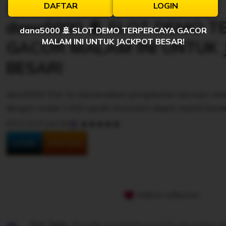
DAFTAR
LOGIN
Situs Slot Gacor
dana5000 🚢 SLOT DEMO 
dana5000 🚢 SLOT DEMO TERPERCAYA GACOR
MALAM INI UNTUK JACKPOT BESAR!
GACOR MALAM INI UNTUK
BESAR!
dana5000 Slot 1k menawarkan pengalaman bermain slo
dengan modal 1.000 rupiah, konsisten dapat meraih kem
5
SITUS SLOT GACOR
out
of
LOGIN
DAFTAR
5
stars
Add to collection
Star Seller.
This seller consistently earned 5-star reviews, d